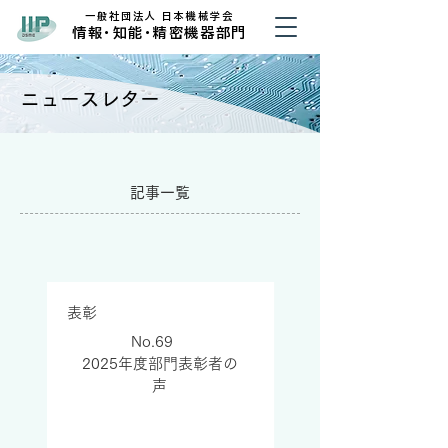
​一般社団法人 日本機械学会
​情
報・
知
能・
精密機器部門
ニュースレター
記事一覧
表彰
No.69
2025年度部門表彰者の
声