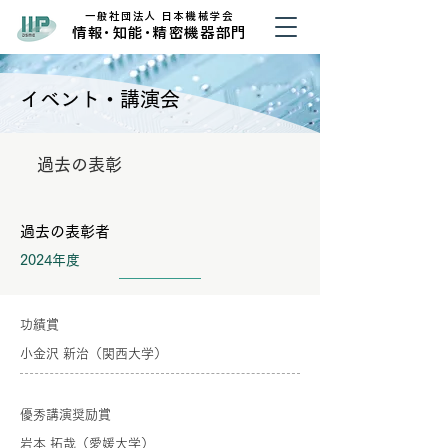
​一般社団法人 日本機械学会
​情
報・
知
能・
精密機器部門
イベント・講演会
過去の表彰
過去の表彰者
2024年度
功績賞
小金沢 新治（関西大学）
優秀講演奨励賞
岩本 拓哉（愛媛大学）