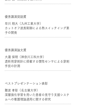
優秀講演奨励賞
早川 翔大（九州工業大学）
カットオフ波長制御による熱スイッチイング素
子の開発
優秀講演論文賞
大瀧 保明（神奈川工科大学）
透析用穿刺針に搭載する慣性センサによる穿刺
手技の計測
ベストプレゼンテーション表彰
難波 孝彰（名古屋大学）
深層強化学習を用いた患者の見守り支援システ
ムへの看護理論適用に関する研究