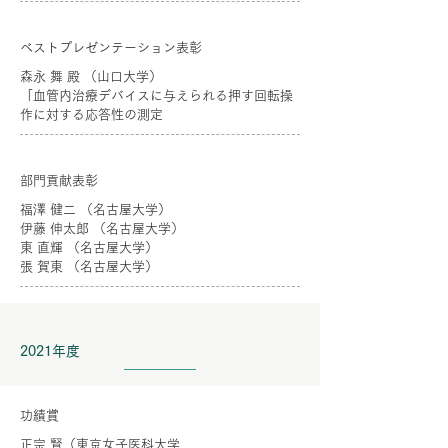
ベストプレゼンテーション表彰
森永 舞 殿 （山口大学）
「血管内治療デバイスに与えられる押す回転操
作に対する応答性の測定
部門貢献表彰
福澤 健二 （名古屋大学）
伊藤 伸太郎 （名古屋大学）
東 直輝 （名古屋大学）
張 賀東 （名古屋大学）
2021年度
功績賞
正宗 賢（東京女子医科大学