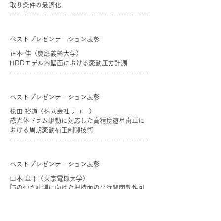
取り条件の最適化
ベストプレゼンテーション表彰
正本 佳（慶應義塾大学）
HDDモデル内壁面における変動圧力計測
ベストプレゼンテーション表彰
松田 裕道（株式会社リコー）
感光体ドラム駆動に対応した高精度遊星歯車に
おける周期変動補正制御技術
ベストプレゼンテーション表彰
山本 皐平（東京電機大学）
肺の硬さ計測に向けた把持面の平行開閉動作可
能なセンサ付把持鉗子の開発