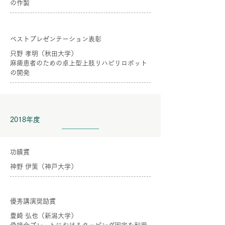
の作製
ベストプレゼンテーション表彰
只野 孝明（秋田大学）
麻痺患者のための卓上型上肢リハビリロボット
の開発
2018年度
功績賞
神野 伊策（神戸大学）
優秀講演奨励賞
豊崎 弘也（新潟大学）