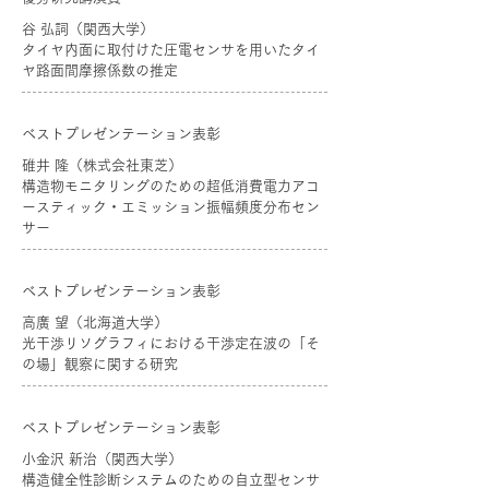
谷 弘詞（関西大学）
タイヤ内面に取付けた圧電センサを用いたタイ
ヤ路面間摩擦係数の推定
ベストプレゼンテーション表彰
碓井 隆（株式会社東芝）
構造物モニタリングのための超低消費電力アコ
ースティック・エミッション振幅頻度分布セン
サー
ベストプレゼンテーション表彰
高廣 望（北海道大学）
光干渉リソグラフィにおける干渉定在波の「そ
の場」観察に関する研究
ベストプレゼンテーション表彰
小金沢 新治（関西大学）
構造健全性診断システムのための自立型センサ