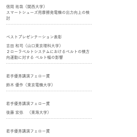
信岡 祐哉（関西大学）
スマートシューズ用摩擦発電機の出力向上の検
討
ベストプレゼンテーション表彰
吉田 和司（山口東京理科大学）
２ローラベルトシステムにおけるベルトの横方
向運動に対する ベルト幅の影響
若手優秀講演フェロー賞
鈴木 優作（東京電機大学）
若手優秀講演フェロー賞
後藤 宏弥 （東海大学）
若手優秀講演フェロー賞