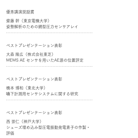
優秀講演奨励賞
齋藤 幹（東京電機大学）
姿勢解析のための網型圧力センサアレイ
ベストプレゼンテーション表彰
大森 隆広（株式会社東芝）
MEMS AE センサを用いたAE源の位置評定
ベストプレゼンテーション表彰
橋本 博和（東北大学）
嚥下計測用センサシステムに関する研究
ベストプレゼンテーション表彰
西 崇仁（神戸大学）
シューズ埋め込み型圧電振動発電素子の作製・
評価