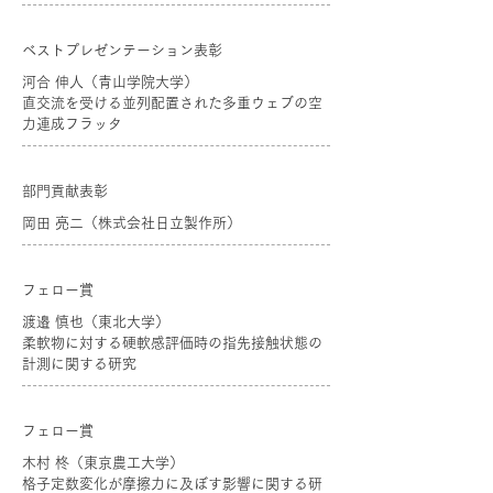
ベストプレゼンテーション表彰
河合 伸人（青山学院大学）
直交流を受ける並列配置された多重ウェブの空
力連成フラッタ
部門貢献表彰
岡田 亮二（株式会社日立製作所）
フェロー賞
渡邉 慎也（東北大学）
柔軟物に対する硬軟感評価時の指先接触状態の
計測に関する研究
フェロー賞
木村 柊（東京農工大学）
格子定数変化が摩擦力に及ぼす影響に関する研