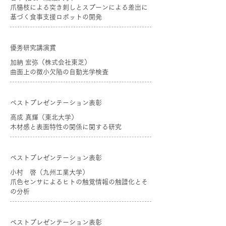
爪楊枝による突き刺しとスプーンによる差出に
基づく食事支援ロボットの開発
優秀研究講演賞
加納 宏弥（株式会社東芝）
曲面上の微小欠陥の自動光学検査
ベストプレゼンテーション表彰
高成 真輝（東北大学）
木材感と表面特性の関係に関する研究
ベストプレゼンテーション表彰
小村 啓（九州工業大学）
爪色センサによるヒトの触覚情報の触譜化とそ
の分析
ベストプレゼンテーション表彰