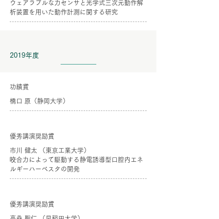
ウェアラブルな力センサと光学式三次元動作解
析装置を用いた動作計測に関する研究
2019年度
功績賞
橋口 原（静岡大学）
優秀講演奨励賞
市川 健太 （東京工業大学）
咬合力によって駆動する静電誘導型口腔内エネ
ルギーハーベスタの開発
優秀講演奨励賞
高桑 聖仁 （早稲田大学）