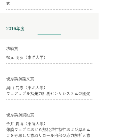
究
2016年度
功績賞
松元 明弘（東洋大学）
優秀講演論文賞
奥山 武志（東北大学）
ウェアラブル指先力計測センサシステムの開発
優秀講演奨励賞
今井 貴博（東海大学）
薄膜ウェブにおける熱粘弾性特性および厚みム
ラを考慮した巻取りロール内部の応力解析と巻