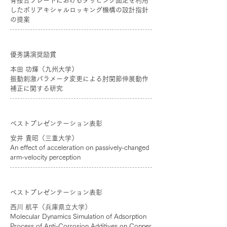
骨接合プレートにおけるタッピング固定を利用
したポリアキシャルロッキング機構の設計指針
の提案
優秀講演奨励賞
本田 功輝（九州大学）
振動刺激パラメータ変更による肘関節伸展動作
補正に関する研究
ベストプレゼンテーション表彰
安井 貴昭（三重大学）
An effect of acceleration on passively-changed
arm-velocity perception
ベストプレゼンテーション表彰
西川 航平（兵庫県立大学）
Molecular Dynamics Simulation of Adsorption
Process of Anti-Corrosion Additives on Copper