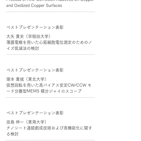
and Oxidized Copper Surfaces
ベストプレゼンテーション表彰
大矢 貴史（早稲田大学）
薄膜電極を用いた心筋細胞電位測定のためのノ
イズ低減法の検討
ベストプレゼンテーション表彰
塚本 貴城（東北大学）
仮想回転を用いた高バイアス安定CW/CCW モ
ード分離型MEMS 積分ジャイロスコープ
ベストプレゼンテーション表彰
田島 伸一（東海大学）
ナノシート連続創成技術および高機能化に関す
る検討