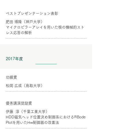
ベストプレゼンテーション表彰
肥田 博隆（神戸大学）
マイクロピラーアレイを用いた根の機械的スト
レス応答の解析
2017年度
功績賞
松岡 広成（鳥取大学）
優秀講演奨励賞
伊藤 淳（千葉工業大学）
HDD磁気ヘッド位置決め制御系におけるRBode
Plotを用いたH∞制御器の改善法