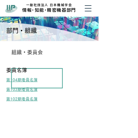
​一般社団法人 日本機械学会
​情
報・
知
能・
精密機器部門
部門・組織
​組織・委員会
委員名簿
第104期委員名簿
第103期委員名簿
第102期委員名簿
​一般社団法人 日本機械学会
​情
報・
知
能・
精密機器部門