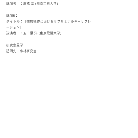
講演者 ：高橋 宏 (湘南工科大学)
講演5：
タイトル：「機械操作におけるサブリミナルキャリブレ
ーション」
講演者 ：五十嵐 洋 (東京電機大学)
研究室見学
訪問先：小林研究室
​一般社団法人 日本機械学会
​情
報・
知
能・
精密機器部門
部門紹介
ポリシーステートメント
イベントカレンダー
講演会
分科会情報
表彰
ニュースレター