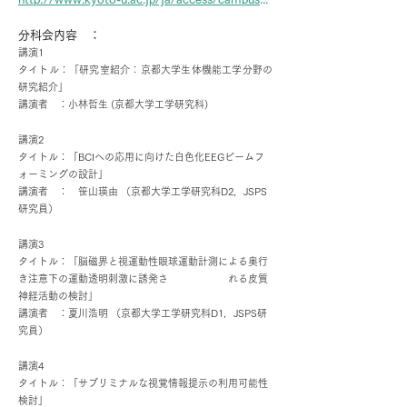
分科会内容 ：
講演1
タイトル：「研究室紹介：京都大学生体機能工学分野の
研究紹介」
講演者 ：小林哲生 (京都大学工学研究科)
講演2
タイトル：「BCIへの応用に向けた白色化EEGビームフ
ォーミングの設計」
講演者 ： 笹山瑛由 （京都大学工学研究科D2，JSPS
研究員）
講演3
タイトル：「脳磁界と視運動性眼球運動計測による奥行
き注意下の運動透明刺激に誘発さ れる皮質
神経活動の検討」
講演者 ：夏川浩明 （京都大学工学研究科D1，JSPS研
究員）
講演4
タイトル：「サブリミナルな視覚情報提示の利用可能性
検討」