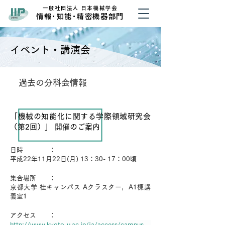
​一般社団法人 日本機械学会
​情
報・
知
能・
精密機器部門
イベント・講演会
​過去の分科会情報
「機械の知能化に関する学際領域研究会
（第2回）」 開催のご案内
​日時 ：
平成22年11月22日(月) 13：30- 17：00頃
​集合場所 ：
京都大学 桂キャンパス Aクラスター，A1棟講
義室1
​アクセス ：
http://www.kyoto-u.ac.jp/ja/access/campus/map6r_k.htm