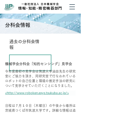
​一般社団法人 日本機械学会
​情
報・
知
能・
精密機器部門
分科会情報
過去の分科会情
報
機械学会分科会「知的センシング」見学会
今年度最初の見学会は筑波大学油田先生の研究
室にご協力を頂き、同研究室で行なわれている
ロボットの自己位置と環境の推定手法の研究に
ついて見学させていただくことになりました。
<http://www.roboken.esys.tsukuba.ac.jp/>
日程は７月１０日（木曜日）の午後から場所は
茨城県つくば市筑波大学です。詳細な情報は追