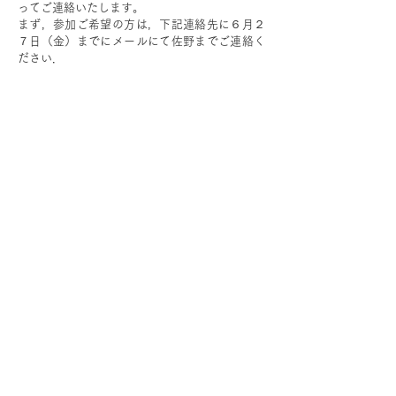
ってご連絡いたします。
まず，参加ご希望の方は，下記連絡先に６月２
７日（金）までにメールにて佐野までご連絡く
ださい．
​一般社団法人 日本機械学会
​情
報・
知
能・
精密機器部門
部門紹介
ポリシーステートメント
イベントカレンダー
講演会
分科会情報
表彰
ニュースレター
マイページ
お問い合わせ
English