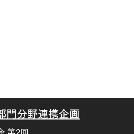
SD/IIP合同セッション）
】
こ
ちら
部門分野連携企画
 第2回