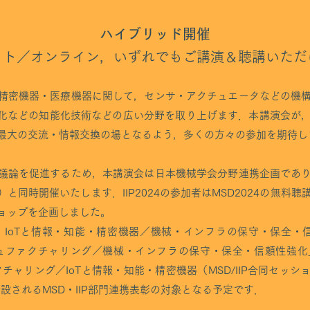
ハイブリッド開催
イト／オンライン，いずれでもご講演＆聴講い
ただ
精密機器・医療機器に関して，センサ・アクチュエータなどの機
動化などの知能化技術などの広い分野を取り上げます．本講演会が
最大の交流・情報交換の場となるよう，多くの方々の参加を期待し
議論を促進するため，本講演会は日本機械学会分野連携企画であ
24）と同時開催いたします．IIP2024の参加者はMSD2024の無
ョップを企画しました。
) IoTと情報・知能・精密機器／機械・インフラの保守・保全・信
ニュファクチャリング／機械・インフラの保守・保全・信頼性強
チャリング／IoTと情報・知能・精密機器（MSD/IIP合同セッ
設されるMSD・IIP部門連携表彰の対象となる予定です．