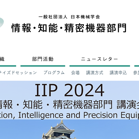
​一般社団法人 日本機械学会
​情
報・
知
能・
精密機器部門
織
部門活動
ニュースレター
ナイズドセッション
プログラム
会場
講演方式
講演申込
参