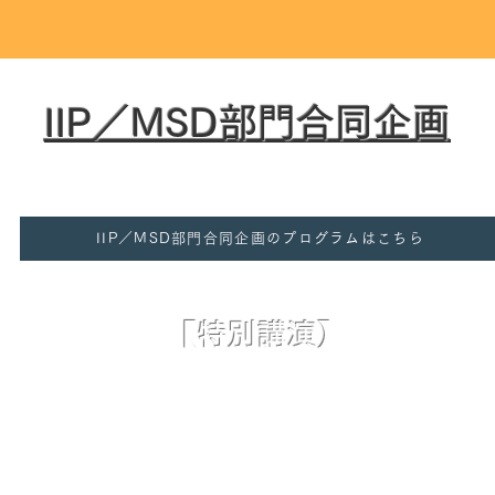
​IIP／MSD部門合同企画
：科研費基盤研究B 22H01714, 岡山大学工学部機械
​IIP／MSD部門合同企画のプログラムはこちら
【特別講演】
​「
生成AIと予測AIによる新し
い価値の創
成AIにおける日本の製造業のニーズ
と課
apan リージョナルバ
イスプレジデント デー
タサ