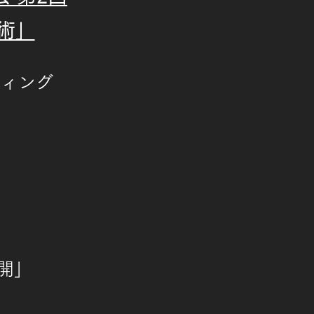
技術」
ティング
開」