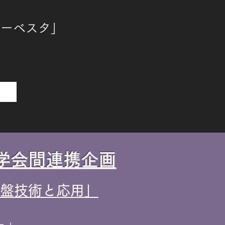
ハーベスタ」
学会間連携企画
盤技術と応用」