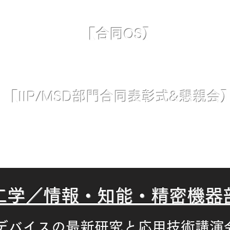
【合同OS】
チャリング／IoTと情報・知能
・精密機器
（M
【IIP/MSD部門合同表
彰式&懇親会
表彰式：3月4日（月）17:15 -
（予定）
会：3月4日（月）17:45 - 19:45 お申込みは
工学／情報・知能・精密機器
Sデバイスの最新研究と応用技術講演会