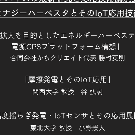
エナジーハーベスタ
とそのIoT応用
拡大を目的としたエネルギーハーベス
電源CPSプラットフォーム構想」
合同会社かちクリエ
イト
代表 勝村英則
「摩擦発電とそのIoT応用」
関西大学 教
授 谷 弘詞
温度揺らぎ発電・IoTセンサとその応用展
東北大学 教
授 小野崇人