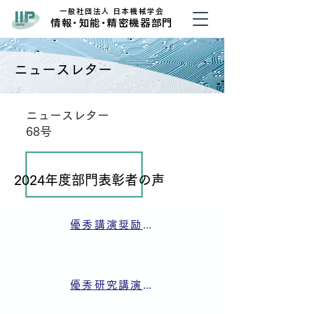
​一般社団法人 日本機械学会
​情
報・
知
能・
精密機器部門
ニュースレター
​ニュースレター
68号
2024年度部門表彰者の声
優秀講演奨励賞 (愛媛大学 岩本 拓哉氏)
優秀研究講演賞 (株式会社東芝 加納 宏弥氏)