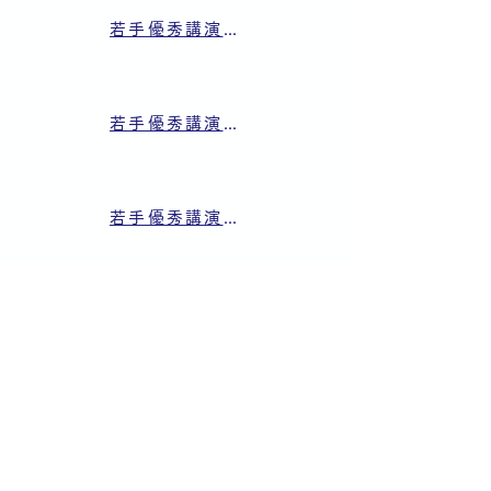
若手優秀講演フェロー賞 (東海大学 後藤 宏弥氏)
若手優秀講演フェロー賞 (青山学院大学 長谷川 孝太郎氏)
若手優秀講演フェロー賞 (名古屋大学 佐藤 鐘太氏)
​一般社団法人 日本機械学会
​情
報・
知
能・
精密機器部門
部門紹介
ポリシーステートメント
イベントカレンダー
講演会
分科会情報
表彰