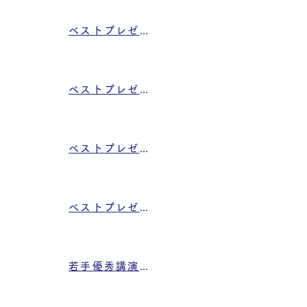
ベストプレゼンテーション表彰 (東北大学 高成 真輝氏)
ベストプレゼンテーション表彰 (九州工業大学 小村 啓氏)
ベストプレゼンテーション表彰 (関西大学 信岡 祐哉氏)
ベストプレゼンテーション表彰 (山口東京理科大学 吉田 和司氏)
若手優秀講演フェロー賞 (東京電機大学 鈴木 優作氏)